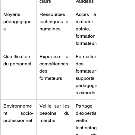
clairs
validées
Moyens 
Ressources 
Accès à du 
pédagogique
techniques et 
matériel de 
s
humaines
pointe, 
formation des 
formateurs
Qualification 
Expertise et 
Formation 
du personnel
compétences 
des 
des 
formateurs, 
formateurs
supports 
pédagogique
s experts
Environneme
Veille sur les 
Partage 
nt socio-
besoins du 
d'expertise, 
professionnel
marché
veille 
technologiqu
e, réseau 