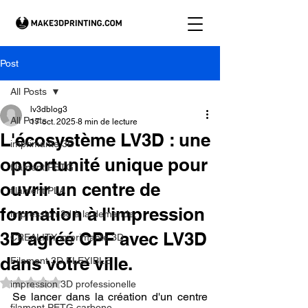
Post
All Posts
lv3dblog3
All Posts
17 oct. 2025
8 min de lecture
L'écosystème LV3D : une
imprimante 3D
opportunité unique pour
filament PETG
ouvrir un centre de
filament PLA
formation à l'impression
impression 3d à la demande.
3D agréé CPF avec LV3D
CREALITY imprimante 3D
dans votre ville.
Filament 3D FLEXIBLE
Noté NaN étoiles sur 5.
impression 3D professionelle
Se lancer dans la création d'un centre 
filament PETG carbone