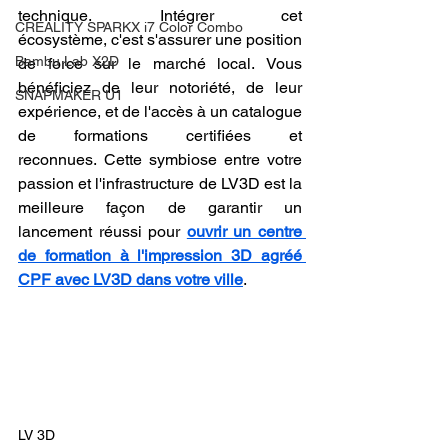
technique. Intégrer cet 
CREALITY SPARKX i7 Color Combo
écosystème, c'est s'assurer une position 
Bambu Lab X2D
de force sur le marché local. Vous 
bénéficiez de leur notoriété, de leur 
SNAPMAKER U1
expérience, et de l'accès à un catalogue 
de formations certifiées et 
reconnues. Cette symbiose entre votre 
passion et l'infrastructure de LV3D est la 
meilleure façon de garantir un 
lancement réussi pour 
ouvrir un centre 
de formation à l'impression 3D agréé 
CPF avec LV3D dans votre ville
.
LV 3D