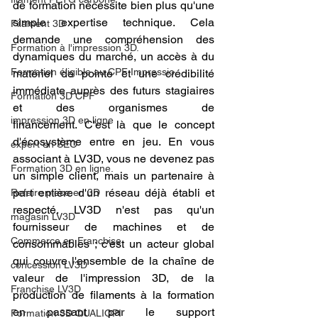
de formation nécessite bien plus qu'une 
simple expertise technique. Cela 
Filament 3D
demande une compréhension des 
Formation à l'impression 3D.
dynamiques du marché, un accès à du 
Formation éligible au CPF Impressio
matériel de pointe et une crédibilité 
immédiate auprès des futurs stagiaires 
Formation 3D CPF
et des organismes de 
impression 3D en ligne
financement. C'est là que le concept 
d'écosystème entre en jeu. En vous 
expert en SEO
associant à LV3D, vous ne devenez pas 
Formation 3D en ligne.
un simple client, mais un partenaire à 
part entière d'un réseau déjà établi et 
Refaire piece en 3D
respecté. LV3D n'est pas qu'un 
magasin LV3D
fournisseur de machines et de 
Commerce en Franchise
consommables ; c'est un acteur global 
qui couvre l'ensemble de la chaîne de 
concession LV3D
valeur de l'impression 3D, de la 
Franchise LV3D
production de filaments à la formation 
en passant par le support 
Formation 3D QUALIOPI