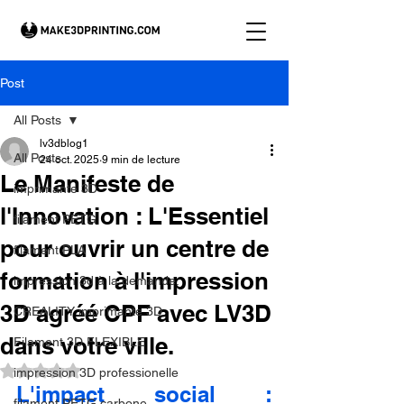
Post
All Posts
lv3dblog1
All Posts
24 oct. 2025
9 min de lecture
Le Manifeste de
imprimante 3D
l'Innovation : L'Essentiel
filament PETG
pour ouvrir un centre de
filament PLA
formation à l'impression
impression 3d à la demande.
3D agréé CPF avec LV3D
CREALITY imprimante 3D
dans votre ville.
Filament 3D FLEXIBLE
Noté NaN étoiles sur 5.
impression 3D professionelle
L'impact social : 
filament PETG carbone