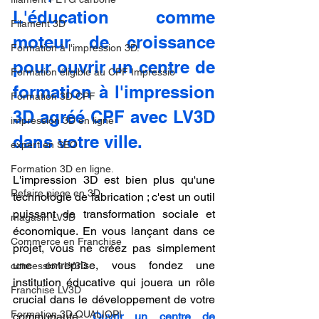
L'éducation comme 
Filament 3D
moteur de croissance 
Formation à l'impression 3D.
pour ouvrir un centre de 
Formation éligible au CPF Impressio
formation à l'impression 
Formation 3D CPF
3D agréé CPF avec LV3D 
impression 3D en ligne
dans votre ville.
expert en SEO
Formation 3D en ligne.
L'impression 3D est bien plus qu'une 
Refaire piece en 3D
technologie de fabrication ; c'est un outil 
puissant de transformation sociale et 
magasin LV3D
économique. En vous lançant dans ce 
Commerce en Franchise
projet, vous ne créez pas simplement 
une entreprise, vous fondez une 
concession LV3D
institution éducative qui jouera un rôle 
Franchise LV3D
crucial dans le développement de votre 
Formation 3D QUALIOPI
communauté.
Ouvrir un centre de 