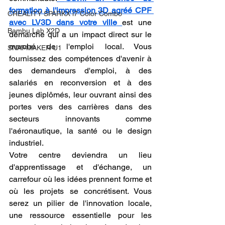
formation à l'impression 3D agréé CPF 
CREALITY SPARKX i7 Color Combo
avec LV3D dans votre ville
est une 
Bambu Lab X2D
démarche qui a un impact direct sur le 
marché de l'emploi local. Vous 
SNAPMAKER U1
fournissez des compétences d'avenir à 
des demandeurs d'emploi, à des 
salariés en reconversion et à des 
jeunes diplômés, leur ouvrant ainsi des 
portes vers des carrières dans des 
secteurs innovants comme 
l'aéronautique, la santé ou le design 
industriel.
Votre centre deviendra un lieu 
d'apprentissage et d'échange, un 
carrefour où les idées prennent forme et 
où les projets se concrétisent. Vous 
serez un pilier de l'innovation locale, 
une ressource essentielle pour les 