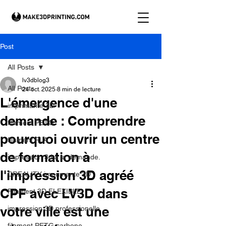
Post
All Posts
lv3dblog3
All Posts
24 oct. 2025
8 min de lecture
L'émergence d'une
imprimante 3D
demande : Comprendre
filament PETG
pourquoi ouvrir un centre
filament PLA
de formation à
impression 3d à la demande.
l'impression 3D agréé
CREALITY imprimante 3D
CPF avec LV3D dans
Filament 3D FLEXIBLE
votre ville est une
impression 3D professionelle
filament PETG carbone