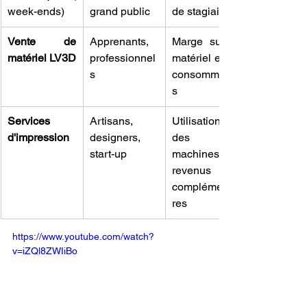
week-ends)
grand public
de stagiaires
Vente de 
Apprenants, 
Marge sur le 
matériel LV3D
professionnel
matériel et les 
s
consommable
s
Services 
Artisans, 
Utilisation 
d'impression
designers, 
des 
start-up
machines, 
revenus 
complémentai
res
https://www.youtube.com/watch?
v=iZQl8ZWIiBo