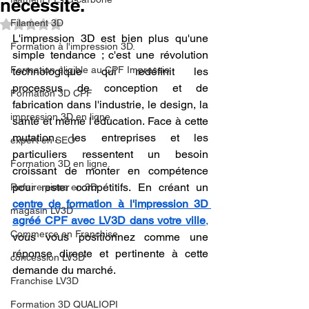
nécessité.
Filament 3D
Noté NaN étoiles sur 5.
L'impression 3D est bien plus qu'une 
Formation à l'impression 3D.
simple tendance ; c'est une révolution 
Formation éligible au CPF Impressio
technologique qui redéfinit les 
processus de conception et de 
Formation 3D CPF
fabrication dans l'industrie, le design, la 
impression 3D en ligne
santé et même l'éducation. Face à cette 
mutation, les entreprises et les 
expert en SEO
particuliers ressentent un besoin 
Formation 3D en ligne.
croissant de monter en compétence 
pour rester compétitifs. En créant un 
Refaire piece en 3D
centre de formation à l'impression 3D 
magasin LV3D
agréé CPF avec LV3D dans votre ville
,
Commerce en Franchise
vous vous positionnez comme une 
réponse directe et pertinente à cette 
concession LV3D
demande du marché. 
Franchise LV3D
Formation 3D QUALIOPI