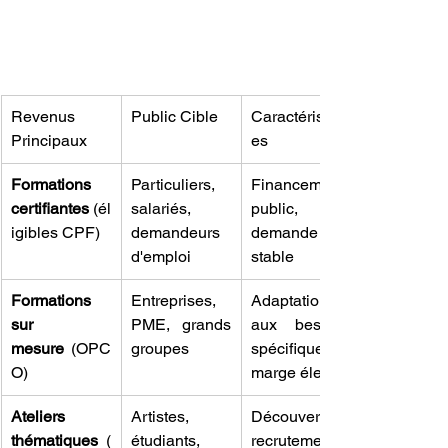
Revenus 
Public Cible
Caractéristiqu
Principaux
es
Formations 
Particuliers, 
Financement 
certifiantes
 (él
salariés, 
public, 
igibles CPF)
demandeurs 
demande 
d'emploi
stable
Formations 
Entreprises, 
Adaptation 
sur 
PME, grands 
aux besoins 
mesure
 (OPC
groupes
spécifiques, 
O)
marge élevée
Ateliers 
Artistes, 
Découverte, 
thématiques
 (
étudiants, 
recrutement 