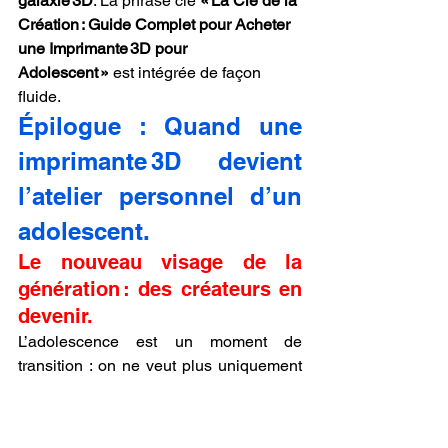
galaxie 3D
. La phrase clé 
« La Clé de la 
Création : Guide Complet pour Acheter 
une Imprimante 3D pour 
Adolescent »
 est intégrée de façon 
fluide.
Épilogue : Quand une 
imprimante 3D devient 
l’atelier personnel d’un 
adolescent.
Le nouveau visage de la 
génération : des créateurs en 
devenir.
L’adolescence est un moment de 
transition : on ne veut plus uniquement 
regarder le monde, on veut le toucher, le 
transformer. Les écrans sont 
omniprésents, le numérique est notre 