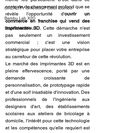
contexte de changement profond que se 
CREALITY SPARKX i7 Color Combo
révèle l'opportunité d'
ouvrir un 
Bambu Lab X2D
commerce en franchise qui vend des 
imprimantes 3D
. Cette démarche n'est 
SNAPMAKER U1
pas seulement un investissement 
commercial ; c'est une vision 
stratégique pour placer votre entreprise 
au carrefour de cette révolution.
Le marché des imprimantes 3D est en 
pleine effervescence, porté par une 
demande croissante de 
personnalisation, de prototypage rapide 
et d'une soif insatiable d'innovation. Des 
professionnels de l'ingénierie aux 
designers d'art, des établissements 
scolaires aux ateliers de bricolage à 
domicile, l'intérêt pour cette technologie 
et les compétences qu'elle requiert est 