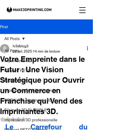
Post
All Posts
lv3dblog3
All Posts
22 juil. 2025
14 min de lecture
Votre Empreinte dans le
imprimante 3D
Futur : Une Vision
filament PETG
Stratégique pour Ouvrir
filament PLA
un Commerce en
impression 3d à la demande.
Franchise qui Vend des
CREALITY imprimante 3D
Imprimantes 3D.
Filament 3D FLEXIBLE
Noté NaN étoiles sur 5.
impression 3D professionelle
Le Carrefour du 
filament PETG carbone