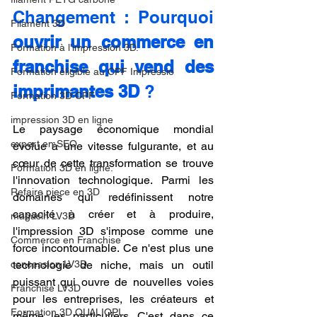
Changement : Pourquoi 
Filament 3D
ouvrir un commerce en 
Formation à l'impression 3D.
franchise qui vend des 
Formation éligible au CPF Impressio
imprimantes 3D
 ?
Formation 3D CPF
impression 3D en ligne
Le paysage économique mondial 
expert en SEO
évolue à une vitesse fulgurante, et au 
cœur de cette transformation se trouve 
Formation 3D en ligne.
l'innovation technologique. Parmi les 
Refaire piece en 3D
domaines qui redéfinissent notre 
capacité à créer et à produire, 
magasin LV3D
l'impression 3D s'impose comme une 
Commerce en Franchise
force incontournable. Ce n'est plus une 
concession LV3D
technologie de niche, mais un outil 
puissant qui ouvre de nouvelles voies 
Franchise LV3D
pour les entreprises, les créateurs et 
Formation 3D QUALIOPI
même les particuliers. C'est dans ce 