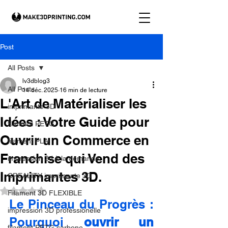
Post
All Posts
lv3dblog3
All Posts
14 déc. 2025
16 min de lecture
L'Art de Matérialiser les
imprimante 3D
Idées : Votre Guide pour
filament PETG
Ouvrir un Commerce en
filament PLA
Franchise qui Vend des
impression 3d à la demande.
Imprimantes 3D.
CREALITY imprimante 3D
Noté NaN étoiles sur 5.
Filament 3D FLEXIBLE
Le Pinceau du Progrès : 
impression 3D professionelle
Pourquoi 
ouvrir un 
filament PETG carbone