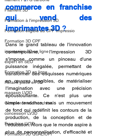
commerce en franchise 
Filament 3D
qui vend des 
Formation à l'impression 3D.
imprimantes 3D
 ?
Formation éligible au CPF Impressio
Formation 3D CPF
Dans le grand tableau de l'innovation 
impression 3D en ligne
contemporaine, l'impression 3D 
s'impose comme un pinceau d'une 
expert en SEO
puissance inégalée, permettant de 
Formation 3D en ligne.
transformer des esquisses numériques 
en œuvres tangibles, de matérialiser 
Refaire piece en 3D
l'imagination avec une précision 
magasin LV3D
époustouflante. Ce n'est plus une 
simple tendance, mais un mouvement 
Commerce en Franchise
de fond qui redéfinit les contours de la 
concession LV3D
production, de la conception et de 
Franchise LV3D
l'éducation. Alors que le monde aspire à 
plus de personnalisation, d'efficacité et 
Formation 3D QUALIOPI