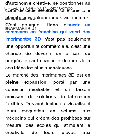
d'autonomie créative, se positionner au 
CREALITY SPARKX i7 Color Combo
cœur de cette révolution offre une toile 
blanche aux entrepreneurs visionnaires. 
Bambu Lab X2D
C'est pourquoi l'idée d'
ouvrir un 
SNAPMAKER U1
commerce en franchise qui vend des 
imprimantes 3D
 n'est pas seulement 
une opportunité commerciale, c'est une 
chance de devenir un artisan du 
progrès, aidant chacun à donner vie à 
ses idées les plus audacieuses.
Le marché des imprimantes 3D est en 
pleine expansion, porté par une 
curiosité insatiable et un besoin 
croissant de solutions de fabrication 
flexibles. Des architectes qui visualisent 
leurs maquettes en volume aux 
médecins qui créent des prothèses sur 
mesure, des écoles qui stimulent la 
créativité de leurs élèves aux 