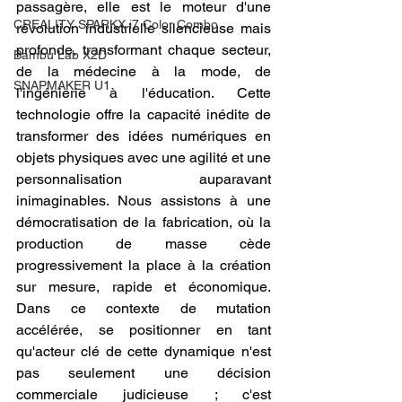
passagère, elle est le moteur d'une 
CREALITY SPARKX i7 Color Combo
révolution industrielle silencieuse mais 
profonde, transformant chaque secteur, 
Bambu Lab X2D
de la médecine à la mode, de 
SNAPMAKER U1
l'ingénierie à l'éducation. Cette 
technologie offre la capacité inédite de 
transformer des idées numériques en 
objets physiques avec une agilité et une 
personnalisation auparavant 
inimaginables. Nous assistons à une 
démocratisation de la fabrication, où la 
production de masse cède 
progressivement la place à la création 
sur mesure, rapide et économique. 
Dans ce contexte de mutation 
accélérée, se positionner en tant 
qu'acteur clé de cette dynamique n'est 
pas seulement une décision 
commerciale judicieuse ; c'est 