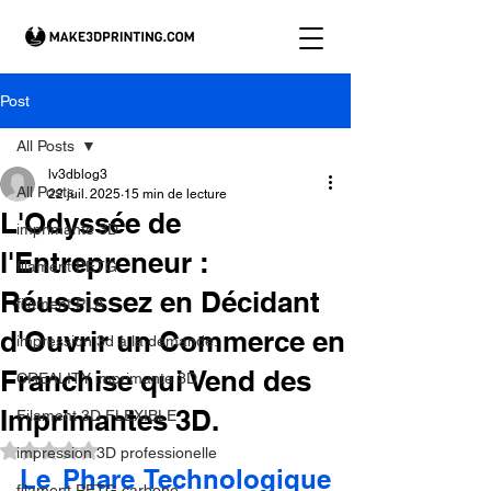
Post
All Posts
lv3dblog3
All Posts
22 juil. 2025
15 min de lecture
L'Odyssée de
imprimante 3D
l'Entrepreneur :
filament PETG
Réussissez en Décidant
filament PLA
d'Ouvrir un Commerce en
impression 3d à la demande.
Franchise qui Vend des
CREALITY imprimante 3D
Imprimantes 3D.
Filament 3D FLEXIBLE
Noté NaN étoiles sur 5.
impression 3D professionelle
Le Phare Technologique 
filament PETG carbone