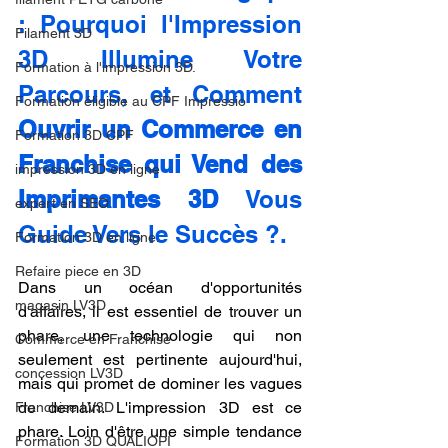
: Pourquoi l'Impression 
Filament 3D
3D Illumine Votre 
Formation à l'impression 3D.
Parcours, et Comment 
Formation éligible au CPF Impressio
Ouvrir un Commerce en 
Formation 3D CPF
Franchise qui Vend des 
impression 3D en ligne
Imprimantes 3D
 Vous 
expert en SEO
Guide Vers le Succès ?.
Formation 3D en ligne.
Refaire piece en 3D
Dans un océan d'opportunités 
magasin LV3D
d'affaires, il est essentiel de trouver un 
phare, une technologie qui non 
Commerce en Franchise
seulement est pertinente aujourd'hui, 
concession LV3D
mais qui promet de dominer les vagues 
de demain. L'impression 3D est ce 
Franchise LV3D
phare. Loin d'être une simple tendance 
Formation 3D QUALIOPI