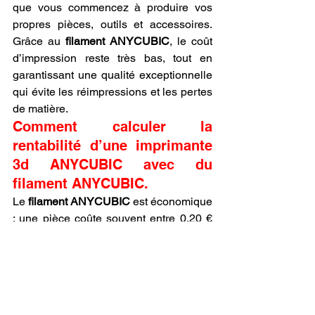
que vous commencez à produire vos 
propres pièces, outils et accessoires. 
Grâce au 
filament ANYCUBIC
, le coût 
d’impression reste très bas, tout en 
garantissant une qualité exceptionnelle 
qui évite les réimpressions et les pertes 
de matière.
Comment calculer la 
rentabilité d’une imprimante 
3d ANYCUBIC avec du 
filament ANYCUBIC.
Le 
filament ANYCUBIC
 est économique 
: une pièce coûte souvent entre 0,20 € 
et 2 €. Acheter une imprimante 3d 
ANYCUBIC chez LV3D permet aussi de 
réduire les coûts de service externes, 
car vous imprimez vous-même vos 
objets et prototypes.