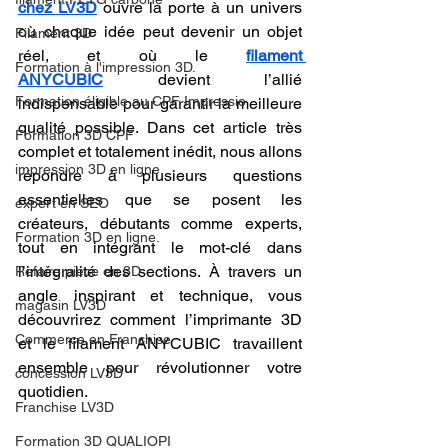
chez LV3D
 ouvre la porte à un univers 
où chaque idée peut devenir un objet 
Filament 3D
réel, et où le 
filament 
Formation à l'impression 3D.
ANYCUBIC
 devient l’allié 
Formation éligible au CPF Impressio
indispensable pour garantir la meilleure 
qualité possible. Dans cet article très 
Formation 3D CPF
complet et totalement inédit, nous allons 
impression 3D en ligne
répondre à plusieurs questions 
essentielles que se posent les 
expert en SEO
créateurs, débutants comme experts, 
Formation 3D en ligne.
tout en intégrant le mot-clé dans 
l’intégralité des sections. À travers un 
Refaire piece en 3D
angle inspirant et technique, vous 
magasin LV3D
découvrirez comment l’imprimante 3D 
Commerce en Franchise
et le filament ANYCUBIC travaillent 
ensemble pour révolutionner votre 
concession LV3D
quotidien.
Franchise LV3D
Formation 3D QUALIOPI