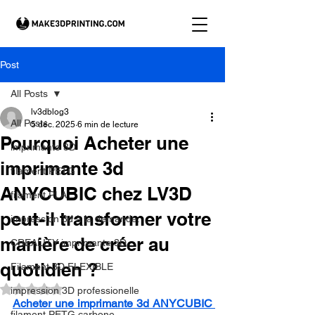
Post
All Posts
lv3dblog3
All Posts
5 déc. 2025
6 min de lecture
Pourquoi Acheter une
imprimante 3D
imprimante 3d
filament PETG
ANYCUBIC chez LV3D
filament PLA
peut-il transformer votre
impression 3d à la demande.
manière de créer au
CREALITY imprimante 3D
quotidien ?
Filament 3D FLEXIBLE
Noté NaN étoiles sur 5.
impression 3D professionelle
Acheter une imprimante 3d ANYCUBIC 
filament PETG carbone