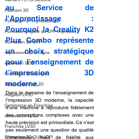
au Service de 
Filament 3D
l'Apprentissage : 
Formation à l'impression 3D.
Pourquoi la Creality K2 
Formation éligible au CPF Impressio
Plus Combo représente 
Formation 3D CPF
un choix stratégique 
impression 3D en ligne
pour l’enseignement de 
expert en SEO
l’impression 3D 
Formation 3D en ligne.
moderne.
Refaire piece en 3D
Dans le domaine de l'enseignement de 
magasin LV3D
l'impression 3D moderne, la capacité 
Commerce en Franchise
d'une machine à reproduire fidèlement 
des conceptions complexes avec une 
concession LV3D
haute précision est primordiale. Ce n'est 
Franchise LV3D
pas seulement une question de qualité 
Formation 3D QUALIOPI
d'impression, mais de fidélité aux 