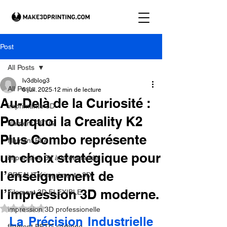
Post
All Posts
lv3dblog3
All Posts
6 juil. 2025
12 min de lecture
Au-Delà de la Curiosité :
imprimante 3D
Pourquoi la Creality K2
filament PETG
Plus Combo représente
filament PLA
un choix stratégique pour
impression 3d à la demande.
l’enseignement de
CREALITY imprimante 3D
l’impression 3D moderne.
Filament 3D FLEXIBLE
Noté NaN étoiles sur 5.
impression 3D professionelle
La Précision Industrielle 
filament PETG carbone