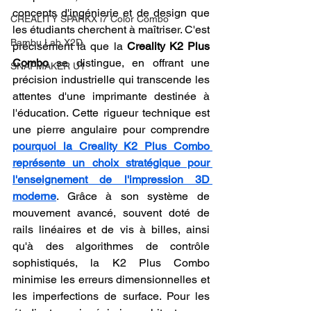
concepts d'ingénierie et de design que 
CREALITY SPARKX i7 Color Combo
les étudiants cherchent à maîtriser. C'est 
Bambu Lab X2D
précisément là que la 
Creality K2 Plus 
Combo
 se distingue, en offrant une 
SNAPMAKER U1
précision industrielle qui transcende les 
attentes d'une imprimante destinée à 
l'éducation. Cette rigueur technique est 
une pierre angulaire pour comprendre 
pourquoi la Creality K2 Plus Combo 
représente un choix stratégique pour 
l'enseignement de l'impression 3D 
moderne
. Grâce à son système de 
mouvement avancé, souvent doté de 
rails linéaires et de vis à billes, ainsi 
qu'à des algorithmes de contrôle 
sophistiqués, la K2 Plus Combo 
minimise les erreurs dimensionnelles et 
les imperfections de surface. Pour les 