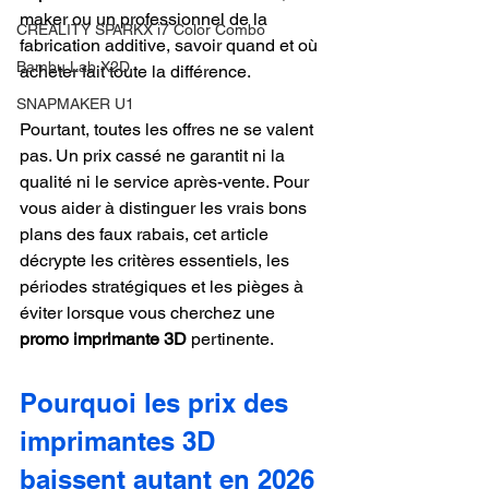
maker ou un professionnel de la 
CREALITY SPARKX i7 Color Combo
fabrication additive, savoir quand et où 
Bambu Lab X2D
acheter fait toute la différence.
SNAPMAKER U1
Pourtant, toutes les offres ne se valent 
pas. Un prix cassé ne garantit ni la 
qualité ni le service après-vente. Pour 
vous aider à distinguer les vrais bons 
plans des faux rabais, cet article 
décrypte les critères essentiels, les 
périodes stratégiques et les pièges à 
éviter lorsque vous cherchez une 
promo imprimante 3D
 pertinente.
Pourquoi les prix des 
imprimantes 3D 
baissent autant en 2026