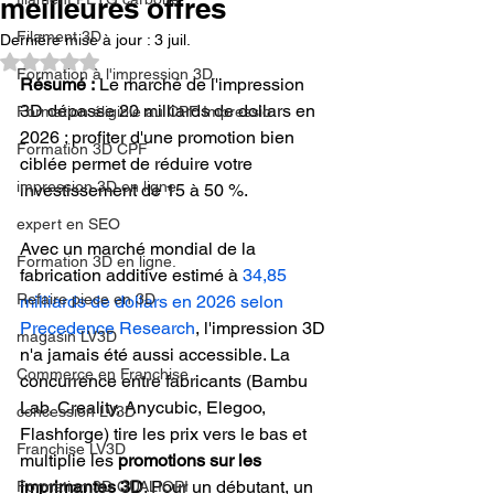
meilleures offres
Filament 3D
Dernière mise à jour :
3 juil.
Noté NaN étoiles sur 5.
Formation à l'impression 3D.
Résumé :
 Le marché de l'impression 
3D dépasse 20 milliards de dollars en 
Formation éligible au CPF Impressio
2026 ; profiter d'une promotion bien 
Formation 3D CPF
ciblée permet de réduire votre 
impression 3D en ligne
investissement de 15 à 50 %.
expert en SEO
Avec un marché mondial de la 
Formation 3D en ligne.
fabrication additive estimé à 
34,85 
Refaire piece en 3D
milliards de dollars en 2026 selon 
Precedence Research
, l'impression 3D 
magasin LV3D
n'a jamais été aussi accessible. La 
Commerce en Franchise
concurrence entre fabricants (Bambu 
Lab, Creality, Anycubic, Elegoo, 
concession LV3D
Flashforge) tire les prix vers le bas et 
Franchise LV3D
multiplie les 
promotions sur les 
imprimantes 3D
. Pour un débutant, un 
Formation 3D QUALIOPI