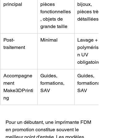
principal
pièces 
bijoux, 
fonctionnelles
pièces très 
, objets de 
détaillées
grande taille
Post-
Minimal
Lavage + 
traitement
polymérisatio
n UV 
obligatoires
Accompagne
Guides, 
Guides, 
ment 
formations, 
formations, 
Make3DPrinti
SAV
SAV
ng
Pour un débutant, une imprimante FDM 
en promotion constitue souvent le 
meilleur point d'entrée. Les modèles 