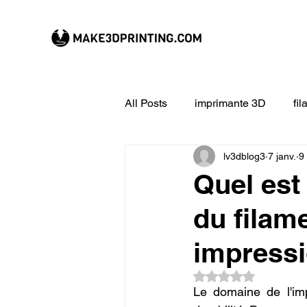
All Posts
imprimante 3D
fi
lv3dblog3
7 janv.
9
CREALITY imprimante 3D
Quel est
du filam
Filament 3D
Formation à l
impressi
impression 3D en ligne
ex
Noté NaN étoiles su
Le domaine de l'im