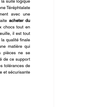
la suite logique 
IOPI
ne Téréphtalate 
ement avec une 
aite 
acheter du 
x chocs tout en 
lle, il est tout 
la qualité finale 
ne matière qui 
s pièces ne se 
é de ce support 
s tolérances de 
e et sécurisante 