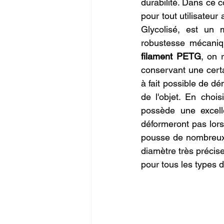
durabilité. Dans ce c
Commerce en Franchise
c
pour tout utilisateu
Glycolisé, est un 
robustesse mécaniqu
CREALITY SPARKX i7 Color 
filament PETG
, on 
conservant une certai
à fait possible de dé
de l'objet. En chois
possède une excelle
déformeront pas lors
pousse de nombreux 
diamètre très précise
pour tous les types d