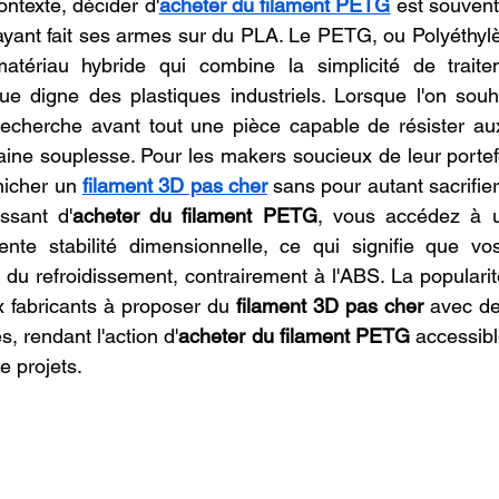
ontexte, décider d'
acheter du filament PETG
 est souvent 
oncession LV3D
Franchise LV3D
Formation 3D QUAL
r ayant fait ses armes sur du PLA. Le PETG, ou Polyéthylè
matériau hybride qui combine la simplicité de trait
e digne des plastiques industriels. Lorsque l'on souh
Combo
Bambu Lab X2D
SNAPMAKER U1
recherche avant tout une pièce capable de résister au
ne souplesse. Pour les makers soucieux de leur portefeui
nicher un 
filament 3D pas cher
 sans pour autant sacrifier 
issant d'
acheter du filament PETG
, vous accédez à u
nte stabilité dimensionnelle, ce qui signifie que vo
 du refroidissement, contrairement à l'ABS. La popularit
fabricants à proposer du 
filament 3D pas cher
 avec de
s, rendant l'action d'
acheter du filament PETG
 accessibl
e projets.