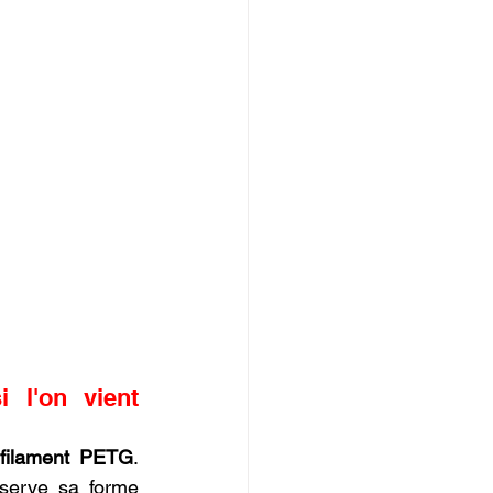
 l'on vient 
 filament PETG
. 
serve sa forme 