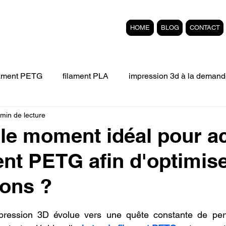
HOME
BLOG
CONTACT
lament PETG
filament PLA
impression 3d à la demand
 min de lecture
Filament 3D FLEXIBLE
impression 3D professionelle
 le moment idéal pour a
ent PETG afin d'optimis
'impression 3D.
Formation éligible au CPF Impressio
ons ?
pert en SEO
Formation 3D en ligne.
Refaire piece en
r 5.
pression 3D évolue vers une quête constante de per