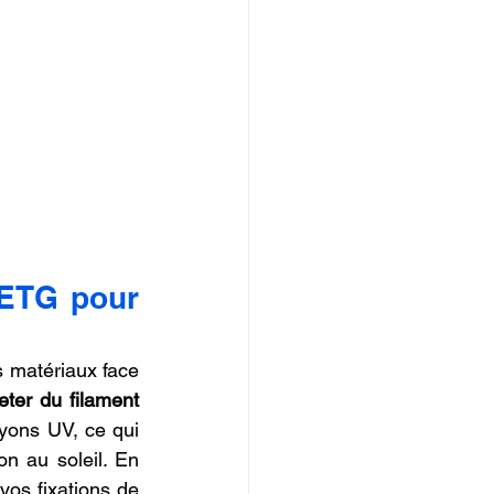
ETG pour 
 matériaux face 
eter du filament 
yons UV, ce qui 
n au soleil. En 
vos fixations de 