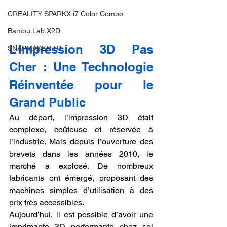
CREALITY SPARKX i7 Color Combo
Bambu Lab X2D
L’Impression 3D Pas 
SNAPMAKER U1
Cher : Une Technologie 
Réinventée pour le 
Grand Public
Au départ, l’impression 3D était 
complexe, coûteuse et réservée à 
l’industrie. Mais depuis l’ouverture des 
brevets dans les années 2010, le 
marché a explosé. De nombreux 
fabricants ont émergé, proposant des 
machines simples d’utilisation à des 
prix très accessibles.
Aujourd’hui, il est possible d’avoir une 
imprimante 3D performante chez soi 