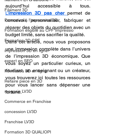
aujourd’hui accessible à tous. 
Filament 3D
L’
impression 3D pas cher
permet de 
concevoir, personnaliser, fabriquer et 
Formation à l'impression 3D.
réparer des objets du quotidien avec un 
Formation éligible au CPF Impressio
budget limité, sans sacrifier la qualité.
Formation 3D CPF
Dans cet article, nous vous proposons 
une immersion complète dans l’univers 
impression 3D en ligne
de l’impression 3D économique. Que 
expert en SEO
vous soyez un particulier curieux, un 
étudiant, un enseignant ou un créateur, 
Formation 3D en ligne.
vous trouverez ici toutes les ressources 
Refaire piece en 3D
pour vous lancer sans dépenser une 
magasin LV3D
fortune.
Commerce en Franchise
concession LV3D
Franchise LV3D
Formation 3D QUALIOPI