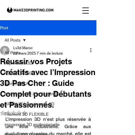
Post
All Posts
Lv3d Maroc
All Posts
22 mars 2025
7 min de lecture
Réussir vos Projets
imprimante 3D
Créatifs avec l’Impression
filament PETG
3D Pas Cher : Guide
filament PLA
Complet pour Débutants
impression 3d à la demande.
et Passionnés.
CREALITY imprimante 3D
Noté NaN étoiles sur 5.
Filament 3D FLEXIBLE
L’impression 3D n’est plus réservée à 
impression 3D professionelle
une élite industrielle. Grâce aux 
évolutions récentes du marché, elle est 
filament PETG carbone