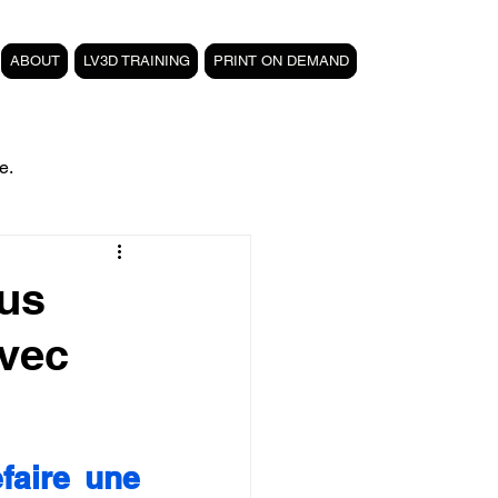
ABOUT
LV3D TRAINING
PRINT ON DEMAND
e.
filament PETG carbone
sus
avec
Formation 3D CPF
 3D
magasin LV3D
efaire une 