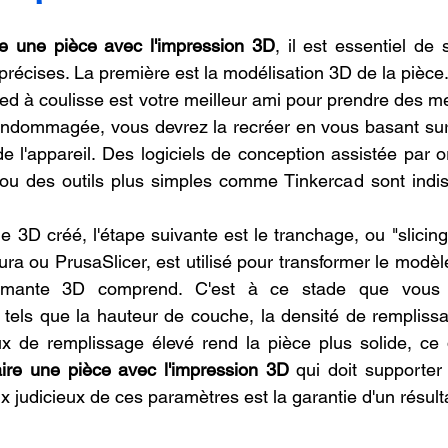
re une pièce avec l'impression 3D
, il est essentiel de 
récises. La première est la modélisation 3D de la pièce.
ied à coulisse est votre meilleur ami pour prendre des m
 endommagée, vous devrez la recréer en vous basant sur
 l'appareil. Des logiciels de conception assistée par o
 des outils plus simples comme Tinkercad sont indis
 3D créé, l'étape suivante est le tranchage, ou "slicing"
ura ou PrusaSlicer, est utilisé pour transformer le modèl
rimante 3D comprend. C'est à ce stade que vous d
tels que la hauteur de couche, la densité de remplissag
ux de remplissage élevé rend la pièce plus solide, ce 
aire une pièce avec l'impression 3D
 qui doit supporter 
 judicieux de ces paramètres est la garantie d'un résulta