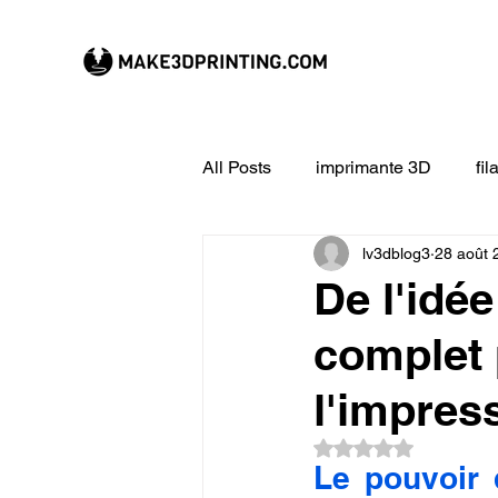
All Posts
imprimante 3D
fi
lv3dblog3
28 août 
CREALITY imprimante 3D
De l'idée
complet 
Filament 3D
Formation à l
l'impres
impression 3D en ligne
ex
Noté NaN étoiles su
Le pouvoir 