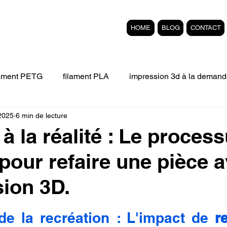
HOME
BLOG
CONTACT
lament PETG
filament PLA
impression 3d à la demand
2025
6 min de lecture
Filament 3D FLEXIBLE
impression 3D professionelle
 à la réalité : Le proces
pour refaire une pièce 
'impression 3D.
Formation éligible au CPF Impressio
sion 3D.
pert en SEO
Formation 3D en ligne.
Refaire piece en
r 5.
de la recréation : L'impact de 
r