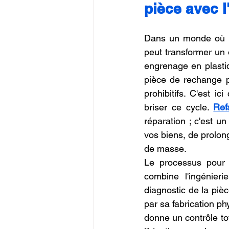
pièce avec 
Commerce en Franchise
c
Dans un monde où la
peut transformer un 
CREALITY SPARKX i7 Color 
engrenage en plastiq
pièce de rechange p
prohibitifs. C'est i
briser ce cycle. 
Ref
réparation ; c'est un
vos biens, de prolong
de masse.
Le processus pour
combine l'ingénieri
diagnostic de la piè
par sa fabrication ph
donne un contrôle tot