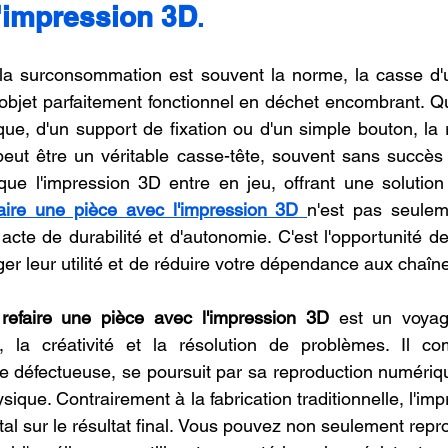
l'impression 3D
.
oncession LV3D
Franchise LV3D
Formation 3D QUAL
 surconsommation est souvent la norme, la casse d'un
objet parfaitement fonctionnel en déchet encombrant. Qu'i
Combo
Bambu Lab X2D
SNAPMAKER U1
ue, d'un support de fixation ou d'un simple bouton, la 
eut être un véritable casse-tête, souvent sans succès 
ci que l'impression 3D entre en jeu, offrant une solution
aire une pièce avec l'impression 3D
n'est pas seulem
 acte de durabilité et d'autonomie. C'est l'opportunité d
er leur utilité et de réduire votre dépendance aux chaîn
 
refaire une pièce avec l'impression 3D
 est un voyage
e, la créativité et la résolution de problèmes. Il c
ce défectueuse, se poursuit par sa reproduction numériqu
ysique. Contrairement à la fabrication traditionnelle, l'im
al sur le résultat final. Vous pouvez non seulement repro