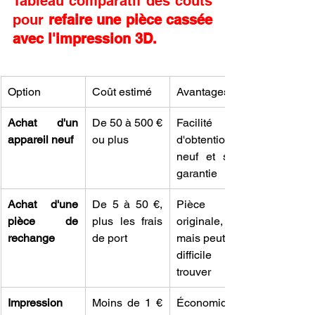
Tableau comparatif des coûts 
pour 
refaire une pièce cassée 
avec l'impression 3D.
Option
Coût estimé
Avantages
Achat d'un 
De 50 à 500 € 
Facilité 
appareil neuf
ou plus
d'obtention, 
neuf et sous 
garantie
Achat d'une 
De 5 à 50 €, 
Pièce 
pièce de 
plus les frais 
originale, 
rechange
de port
mais peut être 
difficile à 
trouver
Impression 
Moins de 1 € 
Économique, 