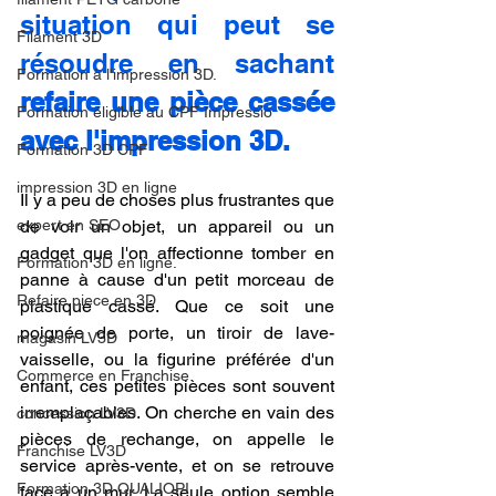
situation qui peut se 
Filament 3D
résoudre en sachant 
Formation à l'impression 3D.
refaire une pièce cassée 
Formation éligible au CPF Impressio
avec l'impression 3D.
Formation 3D CPF
impression 3D en ligne
Il y a peu de choses plus frustrantes que 
expert en SEO
de voir un objet, un appareil ou un 
gadget que l'on affectionne tomber en 
Formation 3D en ligne.
panne à cause d'un petit morceau de 
Refaire piece en 3D
plastique cassé. Que ce soit une 
poignée de porte, un tiroir de lave-
magasin LV3D
vaisselle, ou la figurine préférée d'un 
Commerce en Franchise
enfant, ces petites pièces sont souvent 
irremplaçables. On cherche en vain des 
concession LV3D
pièces de rechange, on appelle le 
Franchise LV3D
service après-vente, et on se retrouve 
Formation 3D QUALIOPI
face à un mur. La seule option semble 