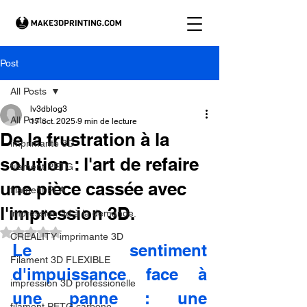
Post
All Posts
lv3dblog3
All Posts
17 oct. 2025
9 min de lecture
De la frustration à la
imprimante 3D
solution : l'art de refaire
filament PETG
une pièce cassée avec
filament PLA
l'impression 3D.
impression 3d à la demande.
Noté NaN étoiles sur 5.
CREALITY imprimante 3D
Le sentiment 
Filament 3D FLEXIBLE
d'impuissance face à 
impression 3D professionelle
une panne : une 
filament PETG carbone