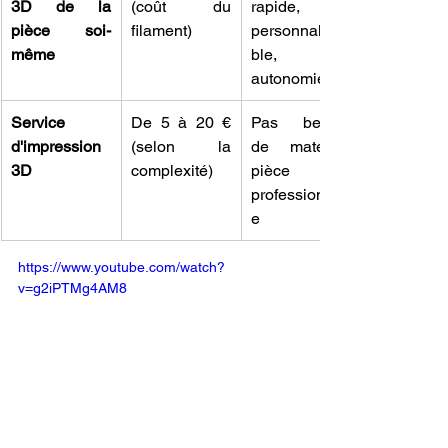
3D de la 
(coût du 
rapide, 
pièce soi-
filament)
personnalisa
même
ble, 
autonomie
Service 
De 5 à 20 € 
Pas besoin 
d'impression 
(selon la 
de matériel, 
3D
complexité)
pièce 
professionnell
e
https://www.youtube.com/watch?
v=g2iPTMg4AM8