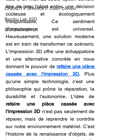
être de jeter l'objet entier, une décision 
CREALITY SPARKX i7 Color Combo
coûteuse et écologiquement 
Bambu Lab X2D
irresponsable. Ce sentiment 
d'impuissance est universel. 
SNAPMAKER U1
Heureusement, une solution moderne 
est en train de transformer ce scénario. 
L'impression 3D offre une échappatoire 
et une alternative concrète en nous 
donnant le pouvoir de 
refaire une pièce 
cassée avec l'impression 3D.
 Plus 
qu'une simple technologie, c'est une 
philosophie qui prône la réparation, la 
durabilité et l'autonomie. L'idée de 
refaire une pièce cassée avec 
l'impression 3D
 n'est pas seulement de 
réparer, mais de reprendre le contrôle 
sur notre environnement matériel. C'est 
l'histoire de la renaissance d'objets, de 