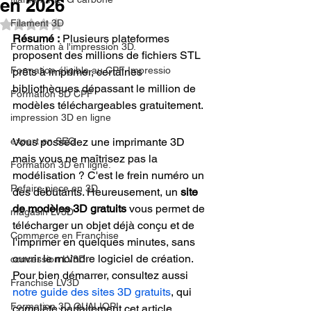
en 2026
Filament 3D
Noté NaN étoiles sur 5.
Résumé :
 Plusieurs plateformes 
Formation à l'impression 3D.
proposent des millions de fichiers STL 
Formation éligible au CPF Impressio
prêts à imprimer, certaines 
bibliothèques dépassant le million de 
Formation 3D CPF
modèles téléchargeables gratuitement.
impression 3D en ligne
expert en SEO
Vous possédez une imprimante 3D 
mais vous ne maîtrisez pas la 
Formation 3D en ligne.
modélisation ? C'est le frein numéro un 
Refaire piece en 3D
des débutants. Heureusement, un 
site 
de modèles 3D gratuits
 vous permet de 
magasin LV3D
télécharger un objet déjà conçu et de 
Commerce en Franchise
l'imprimer en quelques minutes, sans 
ouvrir le moindre logiciel de création. 
concession LV3D
Pour bien démarrer, consultez aussi 
Franchise LV3D
notre guide des sites 3D gratuits
, qui 
Formation 3D QUALIOPI
complète parfaitement cet article.