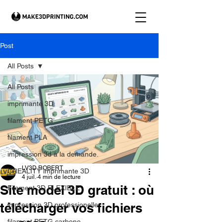
Post
All Posts
All Posts
imprimante 3D
filament PETG
filament PLA
impression 3d à la demande.
LV3D ROBERT
CREALITY imprimante 3D
4 juil.
4 min de lecture
Site model 3D gratuit : où
Filament 3D FLEXIBLE
télécharger vos fichiers
impression 3D professionelle
filament PETG carbone