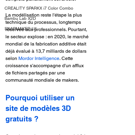
CREALITY SPARKX i7 Color Combo
La modélisation reste l'étape la plus 
Bambu Lab X2D
technique du processus, longtemps 
SNAPMAKER U1
réservée aux professionnels. Pourtant, 
le secteur explose : en 2020, le marché 
mondial de la fabrication additive était 
déjà évalué à 13,7 milliards de dollars 
selon 
Mordor Intelligence
. Cette 
croissance s'accompagne d'un afflux 
de fichiers partagés par une 
communauté mondiale de makers.
Pourquoi utiliser un 
site de modèles 3D 
gratuits ?