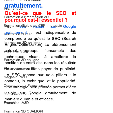
gratuitement.
Filament 3D
Qu’est-ce que le SEO et 
Formation à l'impression 3D.
pourquoi est-il essentiel ?
Formation éligible au CPF Impressio
Pour
 être visible sur Google 
gratuitement
, il est indispensable de 
Formation 3D CPF
comprendre ce qu’est le SEO (Search 
impression 3D en ligne
Engine Optimization). Le référencement 
naturel regroupe l’ensemble des 
expert en SEO
techniques visant à améliorer la 
Formation 3D en ligne.
position de votre site dans les résultats 
Refaire piece en 3D
de recherche sans payer de publicité. 
Le SEO repose sur trois piliers : le 
magasin LV3D
contenu, la technique, et la popularité. 
Commerce en Franchise
Une stratégie bien pensée permet d’être 
visible sur Google gratuitement, de 
concession LV3D
manière durable et efficace.
Franchise LV3D
Formation 3D QUALIOPI