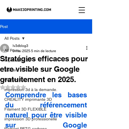
Post
All Posts
lv3dblog3
All Posts
3 mai 2025
5 min de lecture
Stratégies efficaces pour
imprimante 3D
etre visible sur Google
filament PETG
gratuitement en 2025.
filament PLA
Noté NaN étoiles sur 5.
impression 3d à la demande.
Comprendre les bases 
CREALITY imprimante 3D
du référencement 
Filament 3D FLEXIBLE
naturel pour être visible 
impression 3D professionelle
sur Google 
filament PETG carbone