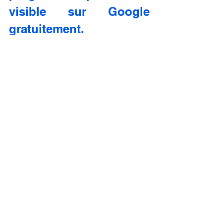
visible sur Google 
gratuitement.
Analyser les performances 
avec Google Analytics et 
Search Console.
L’analyse des données est essentielle 
pour être visible sur Google 
gratuitement de façon continue. Grâce à 
Google Analytics, vous suivez le 
comportement des visiteurs. Avec 
Search Console, vous voyez les mots-
clés qui vous apportent du trafic. Ces 
outils vous guident pour ajuster votre 
stratégie et continuer à être visible sur 
Google gratuitement.
Identifier les pages qui 
fonctionnent et améliorer les 