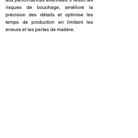
risques de bouchage, améliore la 
précision des détails et optimise les 
temps de production en limitant les 
erreurs et les pertes de matière.
Mais le choix du filament ne s’arrête pas 
à ses caractéristiques techniques. Il 
s’agit également d’une démarche 
responsable. En sélectionnant les 
produits de GSUN 3D FRANCE, vous 
soutenez une entreprise engagée dans 
la promotion d’une 
impression 3D
 plus 
éthique, plus durable et plus proche des 
besoins réels des utilisateurs. Vous 
accédez à un service client disponible, 
à un accompagnement expert et à une 
gamme de produits en constante 
évolution pour répondre aux 
innovations du secteur.