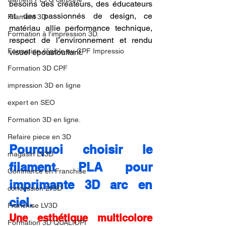
besoins des créateurs, des éducateurs 
et des passionnés de design, ce 
Filament 3D
matériau allie performance technique, 
Formation à l'impression 3D.
respect de l’environnement et rendu 
Formation éligible au CPF Impressio
visuel époustouflant.
Formation 3D CPF
impression 3D en ligne
expert en SEO
Formation 3D en ligne.
Refaire piece en 3D
Pourquoi choisir le 
magasin LV3D
filament PLA pour 
Commerce en Franchise
imprimante 3D arc en 
concession LV3D
ciel.
Franchise LV3D
Une esthétique multicolore 
Formation 3D QUALIOPI