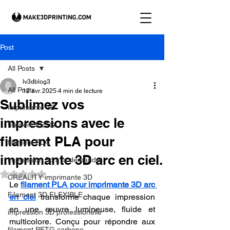
Post
All Posts
lv3dblog3
All Posts
12 avr. 2025
4 min de lecture
Sublimez vos
imprimante 3D
impressions avec le
filament PETG
filament PLA pour
filament PLA
imprimante 3D arc en ciel.
impression 3d à la demande.
Noté NaN étoiles sur 5.
CREALITY imprimante 3D
Le 
filament PLA pour imprimante 3D arc 
Filament 3D FLEXIBLE
en ciel
 transforme chaque impression 
en une œuvre lumineuse, fluide et 
impression 3D professionelle
multicolore. Conçu pour répondre aux 
filament PETG carbone