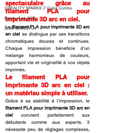
spectaculaire grâce au 
CREALITY SPARKX i7 Color Combo
filament PLA pour 
imprimante 3D arc en ciel.
Bambu Lab X2D
Le 
filament PLA pour imprimante 3D arc 
SNAPMAKER U1
en ciel
 se distingue par ses transitions 
chromatiques douces et continues. 
Chaque impression bénéficie d’un 
mélange harmonieux de couleurs, 
apportant vie et originalité à vos objets 
imprimés.
Le filament PLA pour 
imprimante 3D arc en ciel : 
un matériau simple à utiliser.
Grâce à sa stabilité à l’impression, le 
filament PLA pour imprimante 3D arc en 
ciel
 convient parfaitement aux 
débutants comme aux experts. Il 
nécessite peu de réglages complexes, 