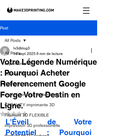
Post
All Posts
lv3dblog3
All Posts
14 sept. 2025
9 min de lecture
Votre Légende Numérique
imprimante 3D
: Pourquoi Acheter
filament PETG
Referencement Google
filament PLA
Forge Votre Destin en
impression 3d à la demande.
Ligne.
CREALITY imprimante 3D
Noté NaN étoiles sur 5.
Filament 3D FLEXIBLE
L'Éveil de Votre 
impression 3D professionelle
Potentiel : Pourquoi 
filament PETG carbone