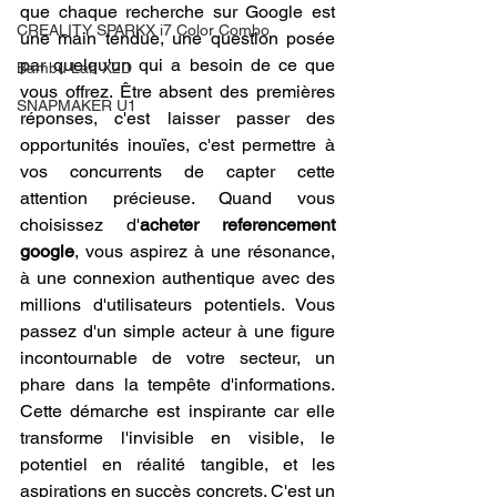
que chaque recherche sur Google est 
CREALITY SPARKX i7 Color Combo
une main tendue, une question posée 
par quelqu'un qui a besoin de ce que 
Bambu Lab X2D
vous offrez. Être absent des premières 
SNAPMAKER U1
réponses, c'est laisser passer des 
opportunités inouïes, c'est permettre à 
vos concurrents de capter cette 
attention précieuse. Quand vous 
choisissez d'
acheter referencement 
google
, vous aspirez à une résonance, 
à une connexion authentique avec des 
millions d'utilisateurs potentiels. Vous 
passez d'un simple acteur à une figure 
incontournable de votre secteur, un 
phare dans la tempête d'informations. 
Cette démarche est inspirante car elle 
transforme l'invisible en visible, le 
potentiel en réalité tangible, et les 
aspirations en succès concrets. C'est un 