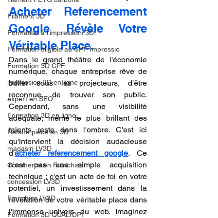
Acheter Referencement 
Filament 3D
Google Révèle Votre 
Formation à l'impression 3D.
Véritable Place.
Formation éligible au CPF Impressio
Dans le grand théâtre de l'économie 
Formation 3D CPF
numérique, chaque entreprise rêve de 
impression 3D en ligne
briller sous les projecteurs, d'être 
reconnue, de trouver son public. 
expert en SEO
Cependant, sans une visibilité 
Formation 3D en ligne.
adéquate, même le plus brillant des 
talents reste dans l'ombre. C'est ici 
Refaire piece en 3D
qu'intervient la décision audacieuse 
magasin LV3D
d'
acheter referencement google
. Ce 
n'est pas une simple acquisition 
Commerce en Franchise
technique ; c'est un acte de foi en votre 
concession LV3D
potentiel, un investissement dans la 
Franchise LV3D
révélation de votre véritable place dans 
l'immense univers du web. Imaginez 
Formation 3D QUALIOPI