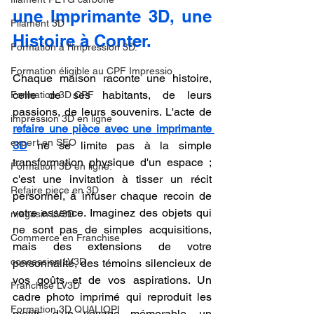
une Imprimante 3D, une 
Filament 3D
Histoire à Conter.
Formation à l'impression 3D.
Formation éligible au CPF Impressio
Chaque maison raconte une histoire, 
celle de ses habitants, de leurs 
Formation 3D CPF
passions, de leurs souvenirs. L'acte de 
impression 3D en ligne
refaire une pièce avec une imprimante 
expert en SEO
3D
 ne se limite pas à la simple 
transformation physique d'un espace ; 
Formation 3D en ligne.
c'est une invitation à tisser un récit 
Refaire piece en 3D
personnel, à infuser chaque recoin de 
votre essence. Imaginez des objets qui 
magasin LV3D
ne sont pas de simples acquisitions, 
Commerce en Franchise
mais des extensions de votre 
concession LV3D
personnalité, des témoins silencieux de 
vos goûts et de vos aspirations. Un 
Franchise LV3D
cadre photo imprimé qui reproduit les 
Formation 3D QUALIOPI
motifs d'un voyage mémorable, un 