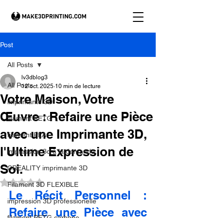
Post
All Posts
lv3dblog3
All Posts
12 oct. 2025
10 min de lecture
Votre Maison, Votre
imprimante 3D
Œuvre : Refaire une Pièce
filament PETG
avec une Imprimante 3D,
filament PLA
l'Ultime Expression de
impression 3d à la demande.
Soi.
CREALITY imprimante 3D
Noté NaN étoiles sur 5.
Filament 3D FLEXIBLE
Le Récit Personnel : 
impression 3D professionelle
Refaire une Pièce avec 
filament PETG carbone