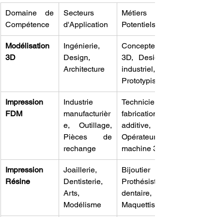
Domaine de 
Secteurs 
Métiers 
Compétence
d'Application
Potentiels
Modélisation 
Ingénierie, 
Concepteur 
3D
Design, 
3D, Designer 
Architecture
industriel, 
Prototypiste
Impression 
Industrie 
Technicien en 
FDM
manufacturièr
fabrication 
e, Outillage, 
additive, 
Pièces de 
Opérateur de 
rechange
machine 3D
Impression 
Joaillerie, 
Bijoutier 3D, 
Résine
Dentisterie, 
Prothésiste 
Arts, 
dentaire, 
Modélisme
Maquettiste