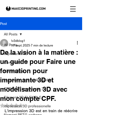
Post
All Posts
lv3dblog1
All Posts
17 sept. 2025
7 min de lecture
De la vision à la matière :
imprimante 3D
un guide pour Faire une
filament PETG
formation pour
filament PLA
imprimante 3D et
impression 3d à la demande.
modélisation 3D avec
CREALITY imprimante 3D
mon compte CPF.
Filament 3D FLEXIBLE
Noté NaN étoiles sur 5.
impression 3D professionelle
L'impression 3D est en train de réécrire 
filament PETG carbone