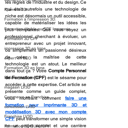
les règles de l'industrie et du design. Ce 
qui était autrefois une technologie de 
Filament 3D
niche est désormais un outil accessible, 
Formation à l'impression 3D.
capable de matérialiser les idées les 
Formation éligible au CPF Impressio
plus complexes. Que vous soyez un 
professionnel cherchant à évoluer, un 
Formation 3D CPF
entrepreneur avec un projet innovant, 
impression 3D en ligne
ou simplement un passionné désireux 
de créer, la maîtrise de cette 
expert en SEO
technologie est un atout. Le meilleur 
Formation 3D en ligne.
dans tout ça ? Votre 
Compte Personnel 
de Formation (CPF)
 est le sésame pour 
Refaire piece en 3D
accéder à cette expertise. Cet article se 
magasin LV3D
présente comme un guide complet, 
Commerce en Franchise
vous montrant comment 
faire une 
formation pour imprimante 3D et 
concession LV3D
modélisation 3D avec mon compte 
Franchise LV3D
CPF
 peut transformer une simple vision 
en un projet concret et une carrière 
Formation 3D QUALIOPI