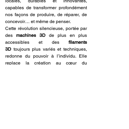
locales, durables et innovantes, 
capables de transformer profondément 
nos façons de produire, de réparer, de 
concevoir… et même de penser.
Cette révolution silencieuse, portée par 
des 
machines 3D
 de plus en plus 
accessibles et des 
filaments 
3D
 toujours plus variés et techniques, 
redonne du pouvoir à l’individu. Elle 
replace la création au cœur du 
quotidien. À l’échelle de l’atelier, de 
l’école, de l’entreprise ou même du 
foyer, chacun peut désormais fabriquer 
ce dont il a besoin, personnaliser ses 
objets, réparer plutôt que jeter, et 
réduire sa dépendance à la production 
industrielle de masse.
Mais toute technologie, aussi puissante 
soit-elle, ne devient un levier qu’à 