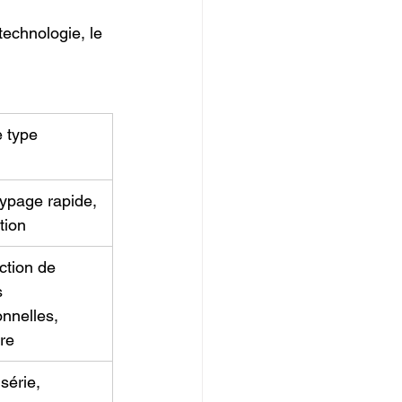
echnologie, le 
 type
ypage rapide, 
tion
ction de 
 
onnelles, 
re
 série, 