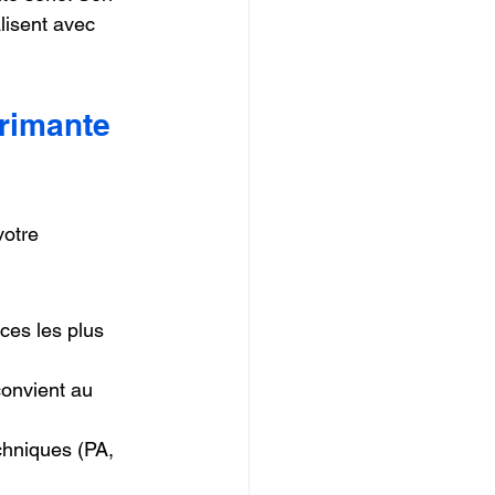
lisent avec 
primante 
votre 
ces les plus 
onvient au 
echniques (PA, 