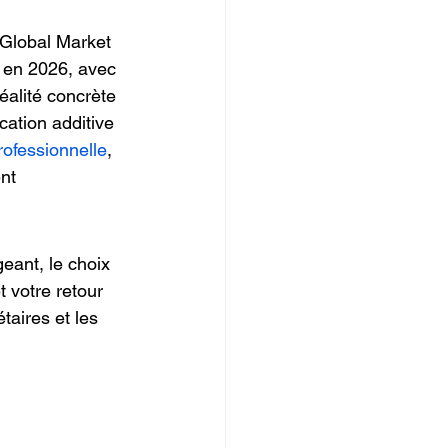
IOPI
 Global Market 
s en 2026, avec 
éalité concrète 
cation additive 
rofessionnelle
, 
nt 
eant, le choix 
t votre retour 
taires et les 