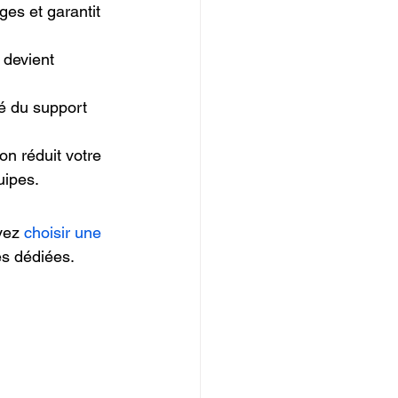
ages et garantit 
 devient 
té du support 
on réduit votre 
uipes.
vez 
choisir une 
es dédiées.