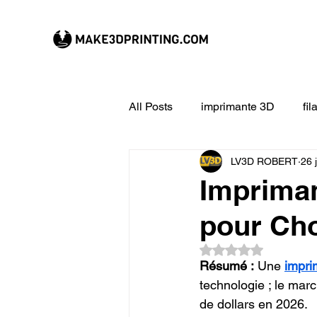
All Posts
imprimante 3D
fi
LV3D ROBERT
26 
CREALITY imprimante 3D
Impriman
pour Cho
Filament 3D
Formation à l
Noté NaN étoiles su
Résumé :
 Une 
impri
impression 3D en ligne
ex
technologie ; le marc
de dollars en 2026.