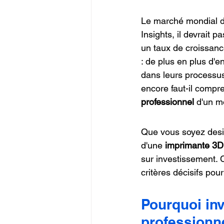
Commerce en Franchise
c
Le marché mondial de
Insights, il devrait 
un taux de croissanc
CREALITY SPARKX i7 Color 
: de plus en plus d'e
dans leurs processus
encore faut-il compr
professionnel
 d'un m
Que vous soyez desig
d'une 
imprimante 3D
sur investissement. C
critères décisifs po
Pourquoi in
professionn