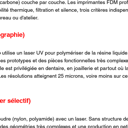
carbone) couche par couche. Les imprimantes FDM prof
lité thermique, filtration et silence, trois critères indisp
eau ou d'atelier.
ographie)
e
 utilise un laser UV pour polymériser de la résine liquid
es prototypes et des pièces fonctionnelles très complex
e est privilégiée en dentaire, en joaillerie et partout où la
 Les résolutions atteignent 25 microns, voire moins sur c
er sélectif)
 poudre (nylon, polyamide) avec un laser. Sans structure de
 des géométries très complexes et une production en peti