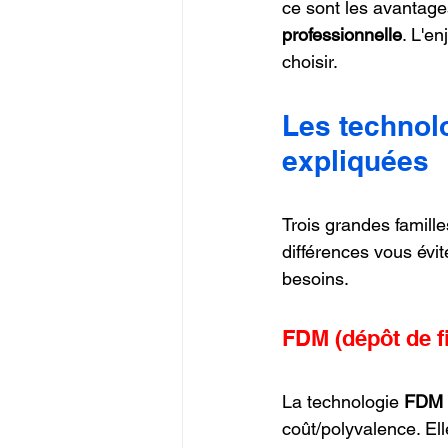
ce sont les avantages
professionnelle
. L'e
choisir.
Les technol
expliquées
Trois grandes famill
différences vous évit
besoins.
FDM (dépôt de f
La technologie 
FDM
coût/polyvalence. El