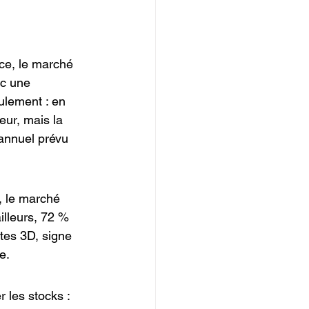
ce, le marché 
ec une 
ulement : en 
eur, mais la 
 annuel prévu 
, le marché 
illeurs, 72 % 
tes 3D, signe 
e.
 les stocks : 