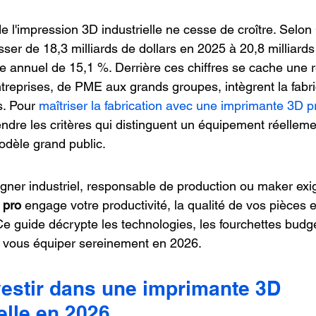
oncession LV3D
Franchise LV3D
Formation 3D QUAL
 l'impression 3D industrielle ne cesse de croître. Selon
passer de 18,3 milliards de dollars en 2025 à 20,8 milliard
e annuel de 15,1 %. Derrière ces chiffres se cache une r
Combo
Bambu Lab X2D
SNAPMAKER U1
ntreprises, de PME aux grands groupes, intègrent la fabri
. Pour 
maîtriser la fabrication avec une imprimante 3D p
endre les critères qui distinguent un équipement réelleme
odèle grand public.
ner industriel, responsable de production ou maker exig
 pro
 engage votre productivité, la qualité de vos pièces e
e guide décrypte les technologies, les fourchettes budgé
ur vous équiper sereinement en 2026.
vestir dans une imprimante 3D 
elle en 2026