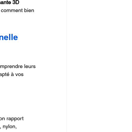
mante 3D 
is comment bien 
elle 
omprendre leurs 
apté à vos 
on rapport 
 nylon, 