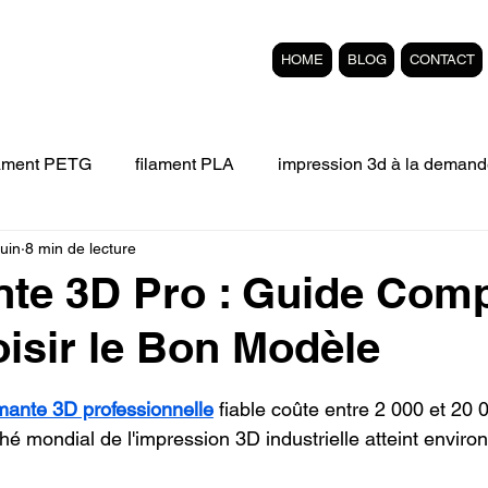
HOME
BLOG
CONTACT
lament PETG
filament PLA
impression 3d à la demand
juin
8 min de lecture
Filament 3D FLEXIBLE
impression 3D professionelle
te 3D Pro : Guide Comp
isir le Bon Modèle
'impression 3D.
Formation éligible au CPF Impressio
r 5.
mante 3D professionnelle
 fiable coûte entre 2 000 et 20 
pert en SEO
Formation 3D en ligne.
Refaire piece en
hé mondial de l'impression 3D industrielle atteint environ