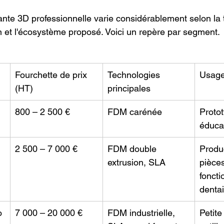
ante 3D professionnelle varie considérablement selon la t
n et l'écosystème proposé. Voici un repère par segment.
Fourchette de prix 
Technologies 
Usage
(HT)
principales
800 – 2 500 €
FDM carénée
Protot
éduca
2 500 – 7 000 €
FDM double 
Produ
extrusion, SLA
pièces
foncti
dentai
o
7 000 – 20 000 €
FDM industrielle, 
Petite