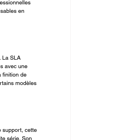
essionnelles 
ensables en 
e. La SLA 
es avec une 
 finition de 
ertains modèles 
 support, cette 
te série. Son 