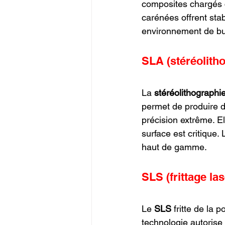
composites chargés 
carénées offrent stabi
environnement de bur
SLA (stéréolith
La 
stéréolithographi
permet de produire d
précision extrême. Ell
surface est critique.
haut de gamme.
SLS (frittage las
Le 
SLS
 fritte de la
technologie autorise