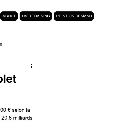
ABOUT
LV3D TRAINING
PRINT ON DEMAND
e.
filament PETG carbone
let
Formation 3D CPF
000 € selon la 
 3D
magasin LV3D
 20,8 milliards 