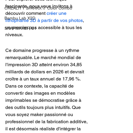
fascinante, nous vous invitons à 
CREALITY SPARKX i7 Color Combo
découvrir comment 
créer une 
Bambu Lab X2D
lithophanie 3D à partir de vos photos
, 
un premier pas accessible à tous les 
SNAPMAKER U1
niveaux.
Ce domaine progresse à un rythme 
remarquable. Le marché mondial de 
l'impression 3D atteint environ 34,85 
milliards de dollars en 2026 et devrait 
croître à un taux annuel de 17,96 %. 
Dans ce contexte, la capacité de 
convertir des images en modèles 
imprimables se démocratise grâce à 
des outils toujours plus intuitifs. Que 
vous soyez maker passionné ou 
professionnel de la fabrication additive, 
il est désormais réaliste d'intégrer la 