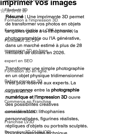
imprimer vos images
Filament 3D
Noté NaN étoiles sur 5.
Résumé :
 Une imprimante 3D permet 
Formation à l'impression 3D.
de transformer vos photos en objets 
Formation éligible au CPF Impressio
tangibles grâce à la lithophanie, la 
photogrammétrie ou l'IA générative, 
Formation 3D CPF
dans un marché estimé à plus de 28 
impression 3D en ligne
milliards de dollars en 2026.
expert en SEO
Transformer une simple photographie 
Formation 3D en ligne.
en un objet physique tridimensionnel 
Refaire piece en 3D
n'est plus réservé aux experts. La 
convergence entre la 
photographie 
magasin LV3D
numérique et l'impression 3D
 ouvre 
Commerce en Franchise
des possibilités créatives 
considérables : lithophanies 
concession LV3D
personnalisées, figurines réalistes, 
Franchise LV3D
répliques d'objets ou portraits sculptés. 
Formation 3D QUALIOPI
Pour explorer cette technique 