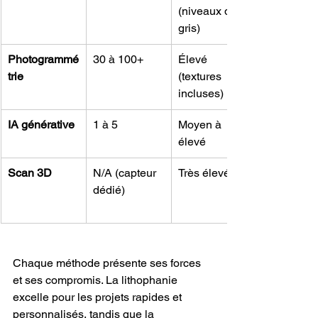
(niveaux de 
gris)
Photogrammé
30 à 100+
Élevé 
trie
(textures 
incluses)
IA générative
1 à 5
Moyen à 
élevé
Scan 3D
N/A (capteur 
Très élevé
dédié)
Chaque méthode présente ses forces 
et ses compromis. La lithophanie 
excelle pour les projets rapides et 
personnalisés, tandis que la 