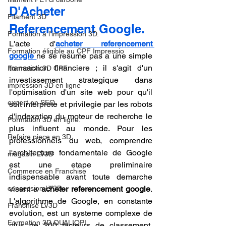
D'Acheter 
Filament 3D
Referencement Google.
Formation à l'impression 3D.
L'acte d'
acheter referencement 
Formation éligible au CPF Impressio
google
ne se resume pas a une simple 
transaction financiere ; il s'agit d'un 
Formation 3D CPF
investissement strategique dans 
impression 3D en ligne
l'optimisation d'un site web pour qu'il 
expert en SEO
soit interprete et privilegie par les robots 
d'indexation du moteur de recherche le 
Formation 3D en ligne.
plus influent au monde. Pour les 
Refaire piece en 3D
professionnels du web, comprendre 
l'architecture fondamentale de Google 
magasin LV3D
est une etape preliminaire 
Commerce en Franchise
indispensable avant toute demarche 
concession LV3D
visant a 
acheter referencement google
. 
L'algorithme de Google, en constante 
Franchise LV3D
evolution, est un systeme complexe de 
Formation 3D QUALIOPI
plus de 200 facteurs de classement. 