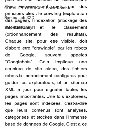
Ces facteurs sont regis par des 
CREALITY SPARKX i7 Color Combo
principes cles : le crawling (exploration 
Bambu Lab X2D
des pages), l'indexation (stockage des 
informations) et le classement 
SNAPMAKER U1
(ordonnancement des resultats). 
Chaque site, pour etre visible, doit 
d'abord etre "crawlable" par les robots 
de Google, souvent appeles 
"Googlebots". Cela implique une 
structure de site claire, des fichiers 
robots.txt correctement configures pour 
guider les explorateurs, et un sitemap 
XML a jour pour signaler toutes les 
pages importantes. Une fois explorees, 
les pages sont indexees, c'est-a-dire 
que leurs contenus sont analyses, 
categorises et stockes dans l'immense 
base de donnees de Google. C'est a ce 