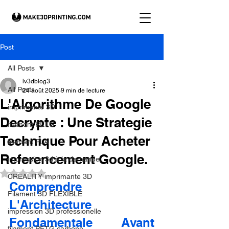
Post
All Posts
lv3dblog3
All Posts
24 août 2025
9 min de lecture
L'Algorithme De Google
imprimante 3D
Decrypte : Une Strategie
filament PETG
Technique Pour Acheter
filament PLA
Referencement Google.
impression 3d à la demande.
Noté NaN étoiles sur 5.
CREALITY imprimante 3D
Comprendre 
Filament 3D FLEXIBLE
L'Architecture 
impression 3D professionelle
Fondamentale Avant 
filament PETG carbone