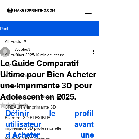
Post
All Posts
lv3dblog3
All Posts
10 oct. 2025
10 min de lecture
Le Guide Comparatif
imprimante 3D
Ultime pour Bien Acheter
filament PETG
une Imprimante 3D pour
filament PLA
Adolescent en 2025.
impression 3d à la demande.
Noté NaN étoiles sur 5.
CREALITY imprimante 3D
Définir le profil 
Filament 3D FLEXIBLE
utilisateur avant 
impression 3D professionelle
d'
Acheter une 
filament PETG carbone