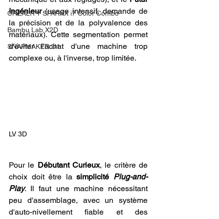
Ingénieur
 (usage intensif, demande de 
CREALITY SPARKX i7 Color Combo
la précision et de la polyvalence des 
Bambu Lab X2D
matériaux). Cette segmentation permet 
d'éviter l'achat d'une machine trop 
SNAPMAKER U1
complexe ou, à l'inverse, trop limitée.
LV 3D
Pour le 
Débutant Curieux
, le critère de 
choix doit être la 
simplicité 
Plug-and-
Play
. Il faut une machine nécessitant 
peu d'assemblage, avec un système 
d'auto-nivellement fiable et des 