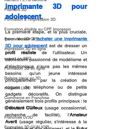
imprimante 3D pour 
Filament 3D
adolescent
.
Formation à l'impression 3D.
Formation éligible au CPF Impressio
La première étape, et la plus cruciale, 
pour réussir à
acheter une imprimante 
Formation 3D CPF
3D pour adolescent
 est de dresser un 
impression 3D en ligne
profil réaliste
 de l'utilisateur. Un 
expert en SEO
adolescent passionné de modélisme et 
d'électronique n'aura pas les mêmes 
Formation 3D en ligne.
besoins qu'un jeune intéressé 
Refaire piece en 3D
principalement par la création de 
coques de téléphone ou de petits 
magasin LV3D
gadgets décoratifs. On distingue 
Commerce en Franchise
généralement trois profils principaux : le 
concession LV3D
Débutant Curieux
 (usage occasionnel, 
recherche de facilité), l'
Amateur 
Franchise LV3D
Averti
 (usage régulier, s'intéresse à la 
Formation 3D QUALIOPI
mécanique et aux réglages), et le 
Futur 